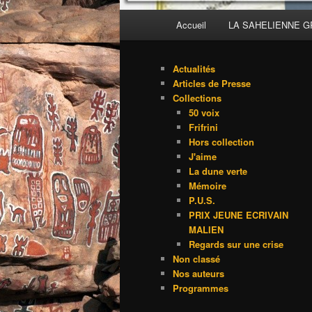
Menu
Accueil
LA SAHELIENNE 
principal
Actualités
Articles de Presse
Collections
50 voix
Frifrini
Hors collection
J'aime
La dune verte
Mémoire
P.U.S.
PRIX JEUNE ECRIVAIN
MALIEN
Regards sur une crise
Non classé
Nos auteurs
Programmes