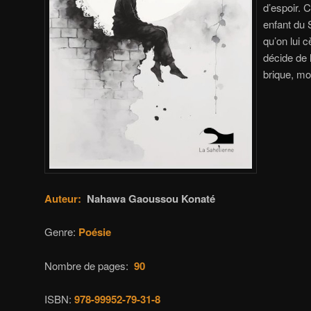
d’espoir. 
enfant du 
qu’on lui c
décide de l
brique, mo
Auteur:
Nahawa Gaoussou Konaté
Genre:
Poésie
Nombre de pages:
90
ISBN:
978-99952-79-31-8