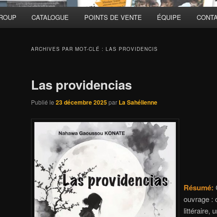
GROUP
CATALOGUE
POINTS DE VENTE
ÉQUIPE
CONT
ARCHIVES PAR MOT-CLÉ :
LAS PROVIDENCIS
Las providencias
Publié le
23 décembre 2025
par
La Sahélienne
Résumé:
C
ouvrage : 
littéraire,