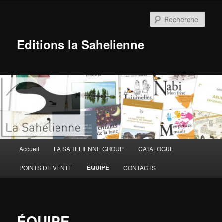
Aller
au
Rech
contenu
principal
Editions la Sahelienne
Menu
Accueil
LA SAHELIENNE GROUP
CATALOGUE
principal
ÉQUIPE
POINTS DE VENTE
CONTACTS
ÉQUIPE