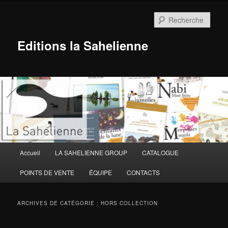
Aller
Aller
au
au
Rech
contenu
contenu
principal
secondaire
Editions la Sahelienne
Menu
Accueil
LA SAHELIENNE GROUP
CATALOGUE
principal
POINTS DE VENTE
ÉQUIPE
CONTACTS
ARCHIVES DE CATÉGORIE :
HORS COLLECTION