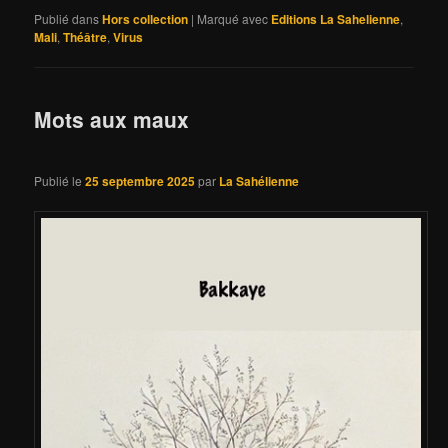
Publié dans
Hors collection
|
Marqué avec
Editions La Sahelienne
,
Mali
,
Théâtre
,
Virus
Mots aux maux
Publié le
25 septembre 2025
par
La Sahélienne