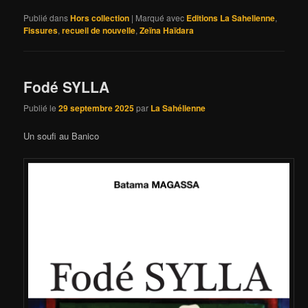
Publié dans
Hors collection
|
Marqué avec
Editions La Sahelienne
,
Fissures
,
recueil de nouvelle
,
Zeïna Haïdara
Fodé SYLLA
Publié le
29 septembre 2025
par
La Sahélienne
Un soufi au Banico