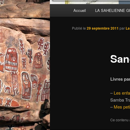
Menu
Accueil
LA SAHELIENNE 
principal
Publié le
29 septembre 2011
par
La
San
Livres pa
–
Les enfa
Samba Traor
–
Mes pet
Ce contenu 