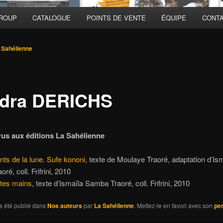
GROUP
CATALOGUE
POINTS DE VENTE
ÉQUIPE
CONT
 Sahélienne
dra DERICHS
rus aux éditions La Sahélienne
nts de la lune. Sufe kononi
, texte de Moulaye Traoré, adaptation d’Is
é, coll. Frifrini, 2010
ites mains
, texte d’Ismaïla Samba Traoré, coll. Frifrini, 2010
a été publié dans
Nos auteurs
par
La Sahélienne
. Mettez-le en favori avec son
pe