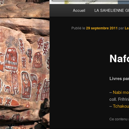
Menu
Accueil
LA SAHELIENNE 
principal
Publié le
29 septembre 2011
par
La
Naf
Livres pa
–
Nabi mon
coll. Frifri
–
Tchakou 
Ce contenu 