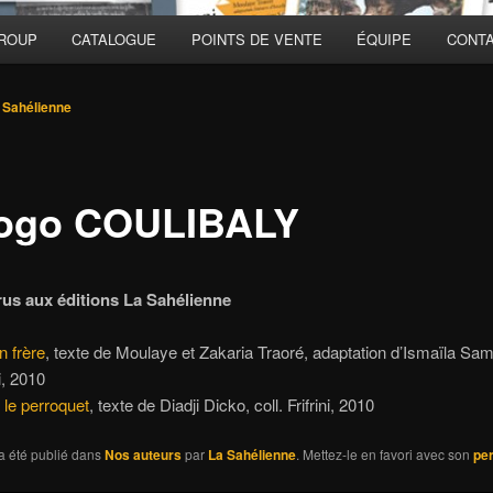
GROUP
CATALOGUE
POINTS DE VENTE
ÉQUIPE
CONT
 Sahélienne
ogo COULIBALY
rus aux éditions La Sahélienne
 frère
, texte de Moulaye et Zakaria Traoré, adaptation d’Ismaïla Sa
ni, 2010
le perroquet
, texte de Diadji Dicko, coll. Frifrini, 2010
a été publié dans
Nos auteurs
par
La Sahélienne
. Mettez-le en favori avec son
pe