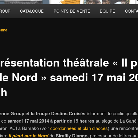
GROUP
CATALOGUE
POINTS DE VENTE
ÉQUIPE
CONT
enne
ésentation théâtrale « Il p
 le Nord » samedi 17 mai 2
9h
enne Group et l
a troupe Destins Croisés i
nforment
le public qu’ell
t ce
samedi 17 mai 2014 à partir de 19 heures
au siège de La Sahél
oroni ACI à Bamako (voir
coordonnées et plan d’accès
) une rencontre 
livre
Il pleut sur le Nord
de
Sirafily Diango,
professeur de lettres au