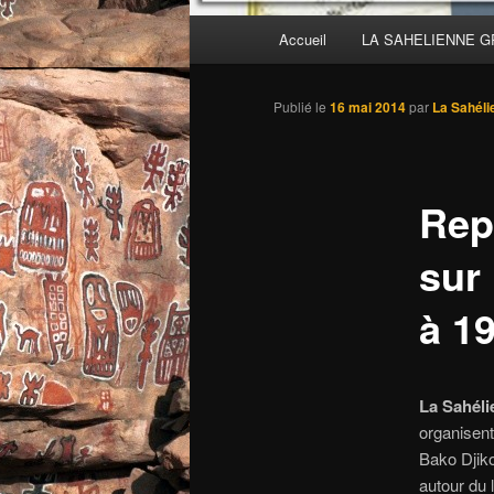
Menu
Accueil
LA SAHELIENNE 
principal
Publié le
16 mai 2014
par
La Sahéli
Repr
sur
à 1
La Sahéli
organisen
Bako Djik
autour du 