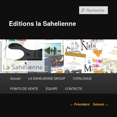
Aller
au
Rech
contenu
principal
Editions la Sahelienne
Menu
Accueil
LA SAHELIENNE GROUP
CATALOGUE
principal
POINTS DE VENTE
ÉQUIPE
CONTACTS
Navigation
←
Précédent
Suivant
→
des
articles