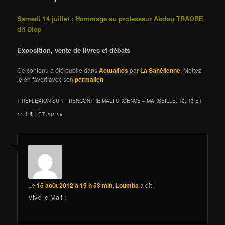
Samedi 14 juillet :
Hommage au professeur Abdou TRAORE
dit Diop
Exposition, vente de livres et débats
Ce contenu a été publié dans
Actualités
par
La Sahélienne
. Mettez-
le en favori avec son
permalien
.
1 RÉFLEXION SUR «
RENCONTRE MALI URGENCE – MARSEILLE, 12, 13 ET
14 JUILLET 2012
»
Le
15 août 2012 à 19 h 53 min
,
Loumba
a dit :
Vive le Mali !