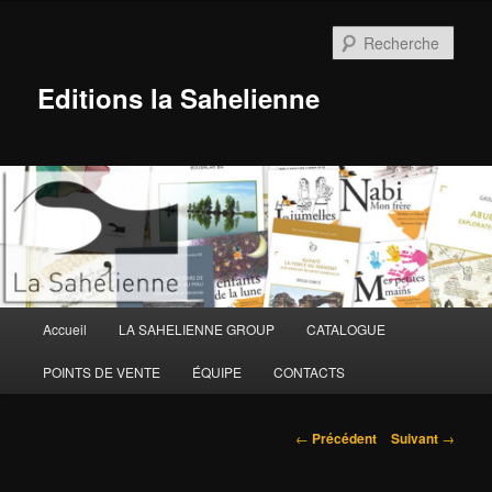
Aller
au
Rech
contenu
principal
Editions la Sahelienne
Menu
Accueil
LA SAHELIENNE GROUP
CATALOGUE
principal
POINTS DE VENTE
ÉQUIPE
CONTACTS
Navigation
←
Précédent
Suivant
→
des
articles