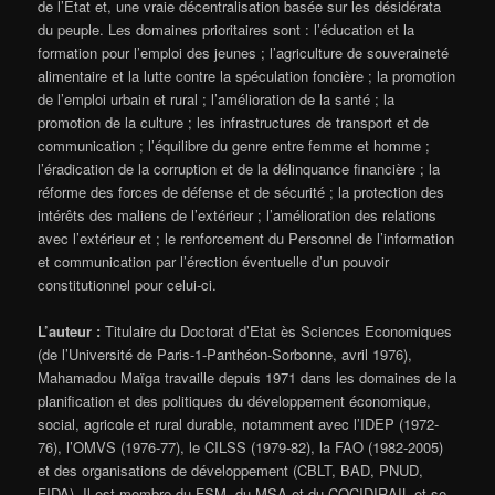
de l’Etat et, une vraie décentralisation basée sur les désidérata
du peuple. Les domaines prioritaires sont : l’éducation et la
formation pour l’emploi des jeunes ; l’agriculture de souveraineté
alimentaire et la lutte contre la spéculation foncière ; la promotion
de l’emploi urbain et rural ; l’amélioration de la santé ; la
promotion de la culture ; les infrastructures de transport et de
communication ; l’équilibre du genre entre femme et homme ;
l’éradication de la corruption et de la délinquance financière ; la
réforme des forces de défense et de sécurité ; la protection des
intérêts des maliens de l’extérieur ; l’amélioration des relations
avec l’extérieur et ; le renforcement du Personnel de l’information
et communication par l’érection éventuelle d’un pouvoir
constitutionnel pour celui-ci.
L’auteur :
Titulaire du Doctorat d’Etat ès Sciences Economiques
(de l’Université de Paris-1-Panthéon-Sorbonne, avril 1976),
Mahamadou Maïga travaille depuis 1971 dans les domaines de la
planification et des politiques du développement économique,
social, agricole et rural durable, notamment avec l’IDEP (1972-
76), l’OMVS (1976-77), le CILSS (1979-82), la FAO (1982-2005)
et des organisations de développement (CBLT, BAD, PNUD,
FIDA). Il est membre du FSM, du MSA et du COCIDIRAIL et se