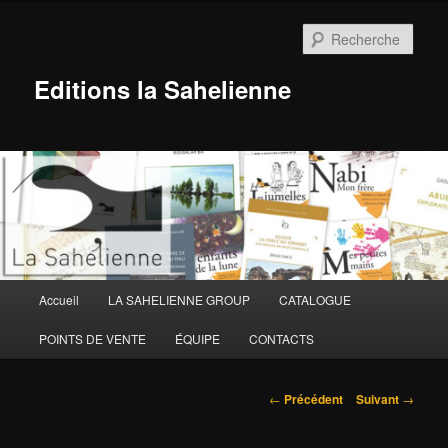
Aller
au
Rech
contenu
principal
Editions la Sahelienne
Menu
Accueil
LA SAHELIENNE GROUP
CATALOGUE
principal
POINTS DE VENTE
ÉQUIPE
CONTACTS
Navigation
←
Précédent
Suivant
→
des
articles