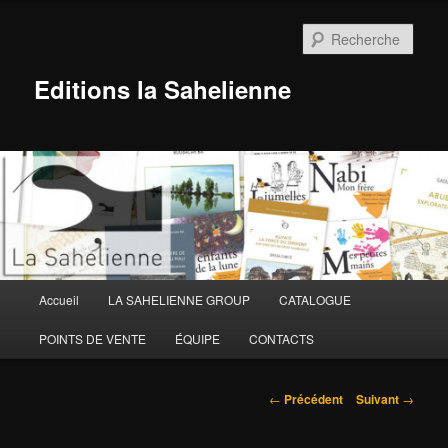
Aller
au
Rech
contenu
principal
Editions la Sahelienne
Menu
Accueil
LA SAHELIENNE GROUP
CATALOGUE
principal
POINTS DE VENTE
ÉQUIPE
CONTACTS
Navigation
←
Précédent
Suivant
→
des
articles