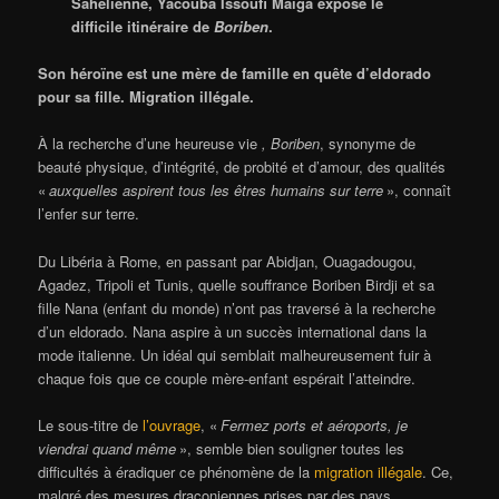
Sahélienne, Yacouba Issoufi Maïga expose le
difficile itinéraire de
Boriben
.
Son héroïne est une mère de famille en quête d’eldorado
pour sa fille. Migration illégale.
À la recherche d’une heureuse vie
, Boriben
, synonyme de
beauté physique, d’intégrité, de probité et d’amour, des qualités
«
auxquelles aspirent tous les êtres humains sur terre
», connaît
l’enfer sur terre.
Du Libéria à Rome, en passant par Abidjan, Ouagadougou,
Agadez, Tripoli et Tunis, quelle souffrance Boriben Birdji et sa
fille Nana (enfant du monde) n’ont pas traversé à la recherche
d’un eldorado. Nana aspire à un succès international dans la
mode italienne. Un idéal qui semblait malheureusement fuir à
chaque fois que ce couple mère-enfant espérait l’atteindre.
Le sous-titre de
l’ouvrage
, «
Fermez ports et aéroports, je
viendrai quand même
», semble bien souligner toutes les
difficultés à éradiquer ce phénomène de la
migration illégale
. Ce,
malgré des mesures draconiennes prises par des pays