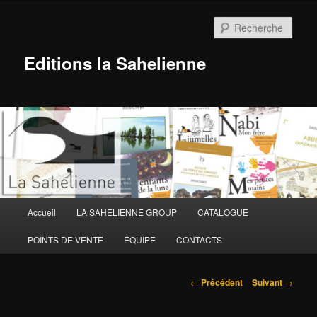
Aller
au
Rech
contenu
principal
Editions la Sahelienne
Menu
Accueil
LA SAHELIENNE GROUP
CATALOGUE
principal
POINTS DE VENTE
ÉQUIPE
CONTACTS
Navigation
←
Précédent
Suivant
→
des
articles