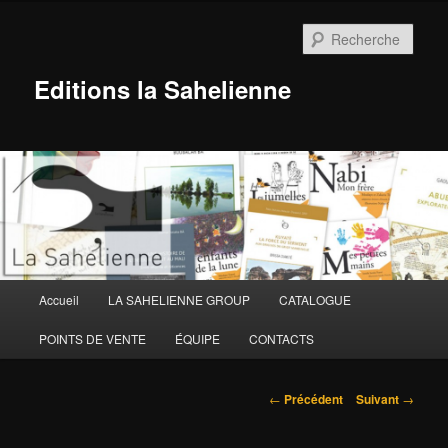
Aller
au
Rech
contenu
principal
Editions la Sahelienne
Menu
Accueil
LA SAHELIENNE GROUP
CATALOGUE
principal
POINTS DE VENTE
ÉQUIPE
CONTACTS
Navigation
←
Précédent
Suivant
→
des
articles