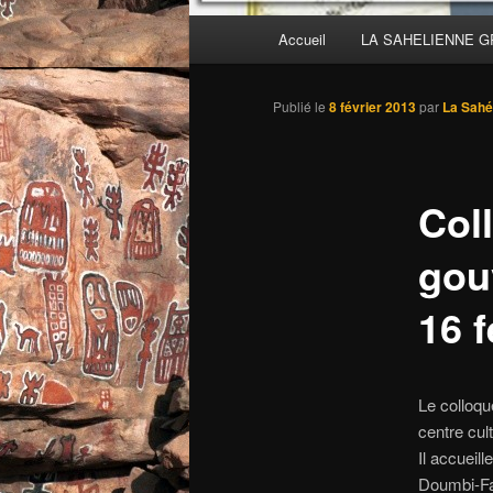
Menu
Accueil
LA SAHELIENNE 
principal
Publié le
8 février 2013
par
La Sahé
Col
gou
16 f
Le colloqu
centre cul
Il accueil
Doumbi-Fa