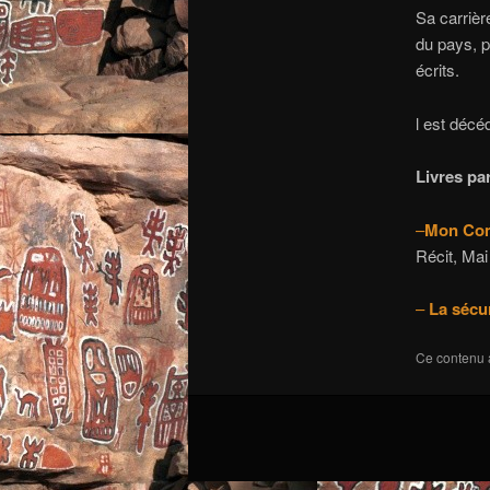
Sa carrièr
du pays, p
écrits.
l est décéd
Livres pa
–
Mon Co
Récit, Mai
–
La sécu
Ce contenu 