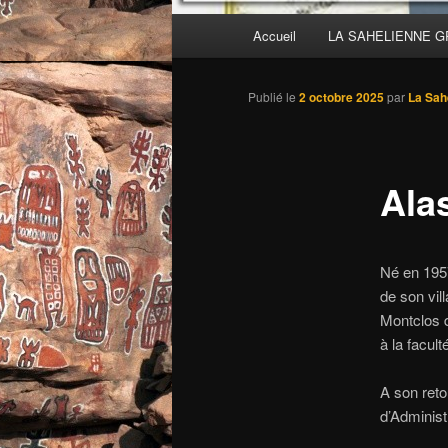
Menu
Accueil
LA SAHELIENNE 
principal
Publié le
2 octobre 2025
par
La Sah
Ala
Né en 1957
de son vil
Montclos d
à la facul
A son reto
d’Adminis