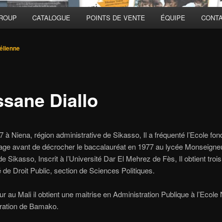
GROUP
CATALOGUE
POINTS DE VENTE
ÉQUIPE
CONT
élienne
ssane Diallo
 à Niena, région administrative de Sikasso, Il a fréquenté l’Ecole fo
lage avant de décrocher le baccalauréat en 1977 au lycée Monseigne
e Sikasso, Inscrit à l’Université Dar El Mehrez de Fès, Il obtient troi
té de Droit Public, section de Sciences Politiques.
ur au Mali il obtient une maitrise en Administration Publique à l’Ecole
tration de Bamako.